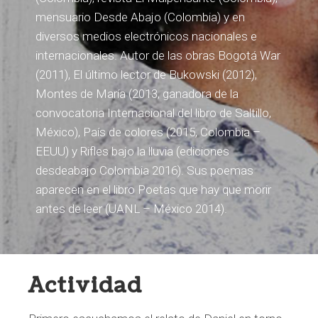
mensuario Desde Abajo (Colombia) y en
diversos medios electrónicos nacionales e
internacionales. Autor de las obras Bogotá War
(2011), El último lector de Bukowski (2012),
Montes de María (2013, ganadora de la
convocatoria Internacional del libro de Saltillo,
México), País de colores (2015, Colombia –
EEUU) y Rifles bajo la lluvia (ediciones
desdeabajo Colombia 2016). Sus poemas
aparecen en el libro Poetas que hay que morir
antes de leer (UANL – México 2014).
Actividad