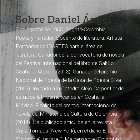
Sobre Daniel Ángel
2 de agosto de 1985. Bogotá-Colombia.
Poeta y narrador. Docente de literatura. Artista
Formador de IDARTES para el área de
literatura. Ganador de la convocatoria de novela
del Festival Internacional del libro de Saltillo,
Coahuila, México (2013). Ganador del premio
Nacional de Poesía de la Casa de Poesía Silva
(2003). Invitado a la Cátedra Alejo Carpentier de
estudios latinoamericanos en Coahuila,
México. Finalista del premio internacional de
novela del Ministerio de Cultura de Colombia
(2014). Ha publicado artículos en la revista
Casa Tomada (New York), en el diario El país
(Colombia); revista El Malpensante (Colombia);