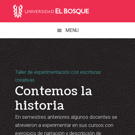
Skip
Main
Skip
Skip
Skip
to
to
to
links
navigation
primary
content
footer
navigation
MENU
Taller de experimentación con escrituras
creativas
Contemos la
historia
En semestres anteriores algunos docentes se
atrevieron a experimentar en sus cursos con
ejercicios de narración y descripción de