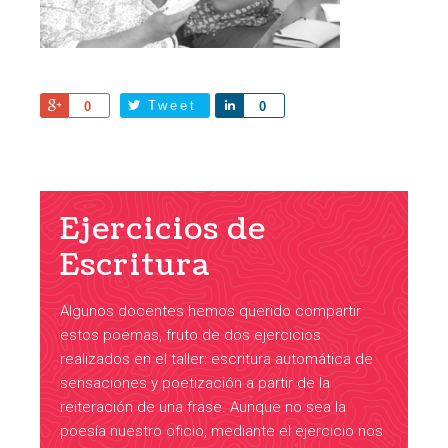
Share
Tweet
Share
0
0
Ejercicios de
Escritura
Algunos docentes hemos querido compartir
estos poemas, fruto de dos ejercicios
realizados en el taller: escritura automática de
sensaciones y poetización a partir de la
reiteración de una frase. Aunque no sea la
poesía nuestro oficio, mediante el ejercicio nos