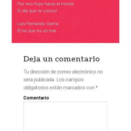
Por eso huyo hacia el monte
El día que te conocí
Luis Fernando Sierra:
El río que es un mar
Reader
Interactions
Deja un comentario
Tu dirección de correo electrónico no
será publicada.
Los campos
obligatorios están marcados con
*
Comentario