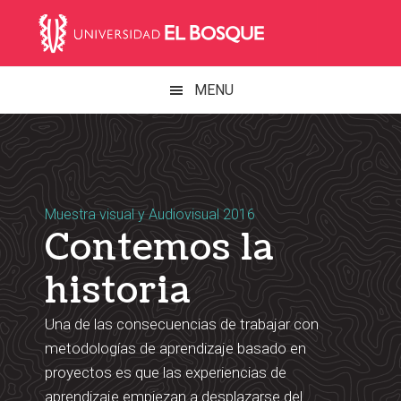
Skip
Main
Skip
Skip
Skip
to
to
to
links
navigation
primary
content
footer
navigation
MENU
Muestra visual y Audiovisual 2016
Contemos la
historia
Una de las consecuencias de trabajar con
metodologías de aprendizaje basado en
proyectos es que las experiencias de
aprendizaje empiezan a desplazarse del