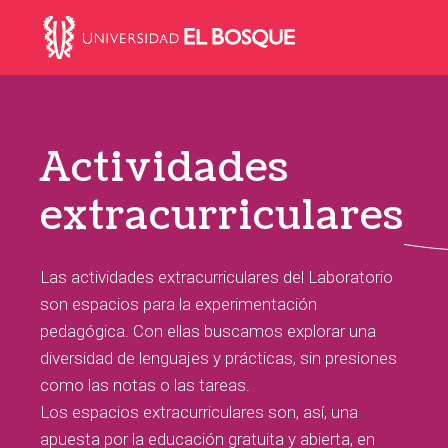
Skip
Main
Skip
Skip
Skip
A-Z
LABORATORIO
BLOG
CONTÁCTENOS
to
to
to
links
navigation
primary
content
footer
navigation
Actividades
extracurriculares
Las actividades extracurriculares del Laboratorio
son espacios para la experimentación
pedagógica. Con ellas buscamos explorar una
diversidad de lenguajes y prácticas, sin presiones
como las notas o las tareas.
Los espacios extracurriculares son, así, una
apuesta por la educación gratuita y abierta, en